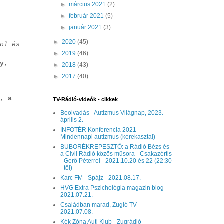
►
március 2021
(2)
►
február 2021
(5)
►
január 2021
(3)
►
2020
(45)
ol és
►
2019
(46)
y,
►
2018
(43)
►
2017
(40)
, a
TV-Rádió-videók - cikkek
Beolvadás - Autizmus Világnap, 2023.
április 2.
INFOTÉR Konferencia 2021 -
Mindennapi autizmus (kerekasztal)
BUBORÉKREPESZTŐ: a Rádió Bézs és
a Civil Rádió közös műsora - Csakazértis
- Gerő Péterrel - 2021.10.20 és 22 (22:30
- től)
Karc FM - Spájz - 2021.08.17.
HVG Extra Pszichológia magazin blog -
2021.07.21.
Családban marad, Zugló TV -
2021.07.08.
Kék Zóna Auti Klub - Zugrádió -