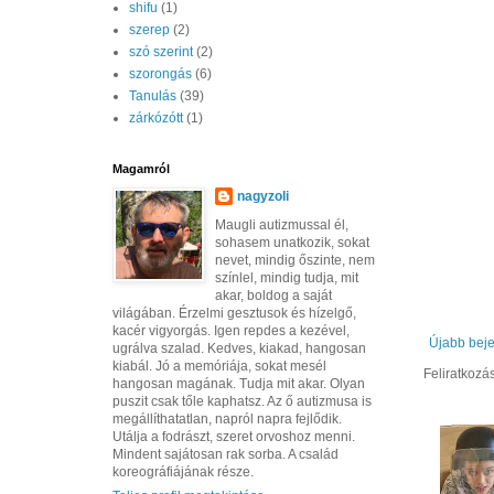
shifu
(1)
szerep
(2)
szó szerint
(2)
szorongás
(6)
Tanulás
(39)
zárkózótt
(1)
Magamról
nagyzoli
Maugli autizmussal él,
sohasem unatkozik, sokat
nevet, mindig őszinte, nem
színlel, mindig tudja, mit
akar, boldog a saját
világában. Érzelmi gesztusok és hízelgő,
kacér vigyorgás. Igen repdes a kezével,
Újabb bej
ugrálva szalad. Kedves, kiakad, hangosan
kiabál. Jó a memóriája, sokat mesél
Feliratkozá
hangosan magának. Tudja mit akar. Olyan
puszit csak tőle kaphatsz. Az ő autizmusa is
megállíthatatlan, napról napra fejlődik.
Utálja a fodrászt, szeret orvoshoz menni.
Mindent sajátosan rak sorba. A család
koreográfiájának része.