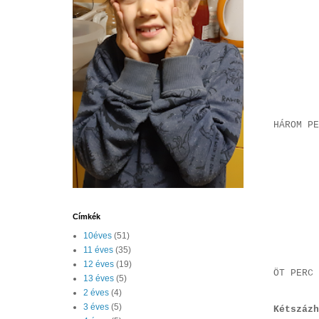
HÁROM PE
Címkék
10éves
(51)
11 éves
(35)
12 éves
(19)
ÖT PERC 
13 éves
(5)
2 éves
(4)
3 éves
(5)
Kétszázh