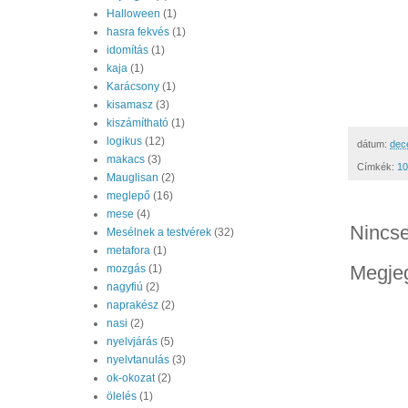
Halloween
(1)
hasra fekvés
(1)
idomítás
(1)
kaja
(1)
Karácsony
(1)
kisamasz
(3)
kiszámítható
(1)
logikus
(12)
dátum:
dec
makacs
(3)
Címkék:
10
Mauglisan
(2)
meglepő
(16)
mese
(4)
Nincs
Mesélnek a testvérek
(32)
metafora
(1)
Megje
mozgás
(1)
nagyfiú
(2)
naprakész
(2)
nasi
(2)
nyelvjárás
(5)
nyelvtanulás
(3)
ok-okozat
(2)
ölelés
(1)