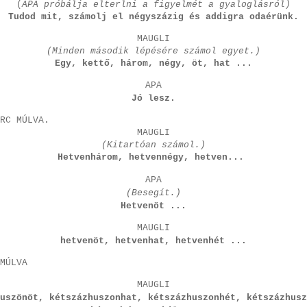
(
APA próbálja elterlni a figyelmét a gyaloglásról)
Tudod mit, számolj el négyszázig és addigra odaérünk.
MAUGLI
(Minden második lépésére számol egyet.)
Egy, kettő, három, négy, öt, hat ...
APA
Jó lesz.
RC MÚLVA.
MAUGLI
(Kitartóan számol.)
Hetvenhárom, hetvennégy, hetven...
APA
(Besegít.)
Hetvenöt ...
MAUGLI
hetvenöt, hetvenhat, hetvenhét ...
MÚLVA
MAUGLI
uszönöt, kétszázhuszonhat, kétszázhuszonhét, kétszázhusz