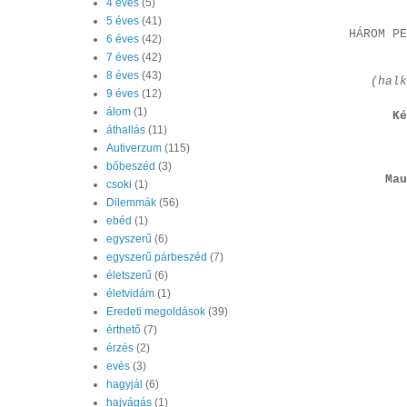
4 éves
(5)
5 éves
(41)
HÁROM PE
6 éves
(42)
7 éves
(42)
8 éves
(43)
(halk
9 éves
(12)
álom
(1)
Ké
áthallás
(11)
Autiverzum
(115)
bőbeszéd
(3)
Mau
csoki
(1)
Dilemmák
(56)
ebéd
(1)
egyszerű
(6)
egyszerű párbeszéd
(7)
életszerű
(6)
életvidám
(1)
Eredeti megoldások
(39)
érthető
(7)
érzés
(2)
evés
(3)
hagyjál
(6)
hajvágás
(1)