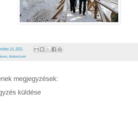
ember 14, 2021
éves
,
Autiverzum
enek megjegyzések:
gyzés küldése