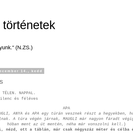
történetek
gyunk." (N.ZS.)
ecember 14., kedd
ás
 TÉLEN. NAPPAL.
ilenc és féléves
APA
UGLI, ANYA és APA egy túrán vesznek részt a hegyekben, h
lnak. A túra végén járnak, MAUGLI már nagyon fáradt végi
hóban ment az út mentén, néha már vonszolni kell.
)
i, nézd, ott a táblán, már csak négyszáz méter és célba 