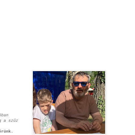
óban
g a szűz
érünk.