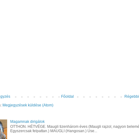
egyzés
Főoldal
Régebbi
s:
Megjegyzések küldése (Atom)
Magamnak dirigálok
OTTHON. HÉTVÉGE. Maugli tizenhárom éves (Maugli rajzol, nagyon belemé
Egyszercsak felpattan.) MAUGLI (Hangosan.) Use...