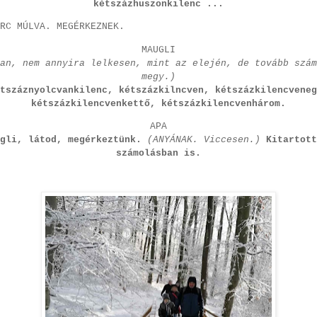
kétszázhuszonkilenc ...
RC MÚLVA. MEGÉRKEZNEK.
MAUGLI
an, nem annyira lelkesen, mint az elején, de tovább szám
megy.)
tszáznyolcvankilenc, kétszázkilncven, kétszázkilencveneg
kétszázkilencvenkettő, kétszázkilencvenhárom.
APA
gli, látod, megérkeztünk.
(ANYÁNAK. Viccesen.)
Kitartott
számolásban is.