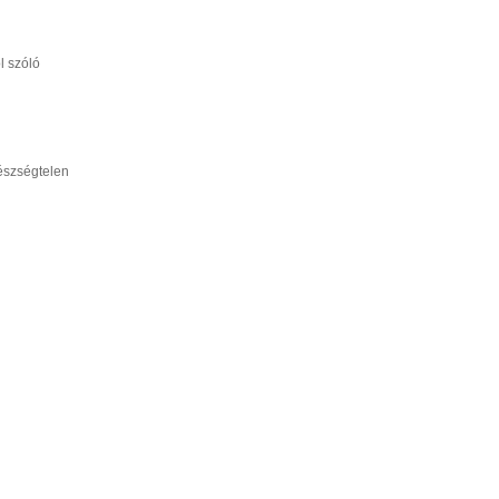
l szóló
észségtelen