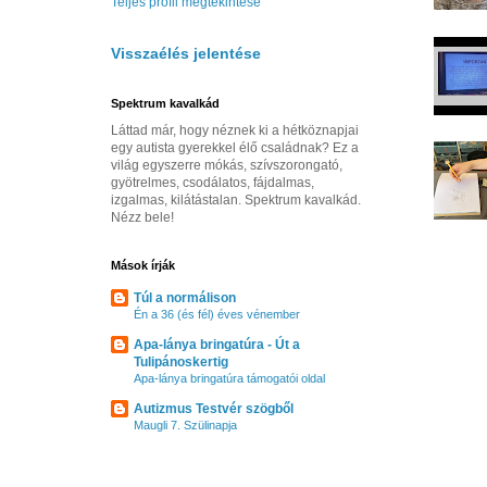
Teljes profil megtekintése
Visszaélés jelentése
Spektrum kavalkád
Láttad már, hogy néznek ki a hétköznapjai
egy autista gyerekkel élő családnak? Ez a
világ egyszerre mókás, szívszorongató,
gyötrelmes, csodálatos, fájdalmas,
izgalmas, kilátástalan. Spektrum kavalkád.
Nézz bele!
Mások írják
Túl a normálison
Én a 36 (és fél) éves vénember
Apa-lánya bringatúra - Út a
Tulipánoskertig
Apa-lánya bringatúra támogatói oldal
Autizmus Testvér szögből
Maugli 7. Szülinapja