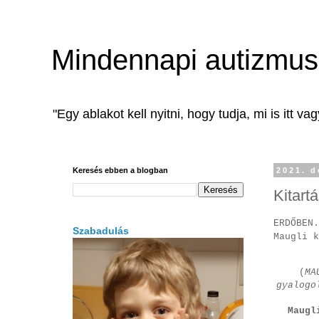
Mindennapi autizmus 
"Egy ablakot kell nyitni, hogy tudja, mi is itt va
Keresés ebben a blogban
2021. d
Kitart
ERDŐBEN.
Szabadulás
Maugli k
(
MA
gyalogo
Maugl