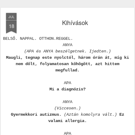
JUL
Kihívások
18
BELSŐ. NAPPAL. OTTHON.REGGEL.
ANYA
(APA és ANYA beszélgetnek. Ijedten.)
Maugli, tegnap este nyolctól, három órán át, míg ki
nem dőlt, folyamatosan köhögött, azt hittem
megfullad.
APA
Mi a diagnózis?
ANYA
(Viccesen.)
Gyermekkori autizmus.
(Aztán komolyra vált.)
Ez
valami allergia.
APA