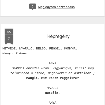
0
Megjegyzés hozzáadása
JUL
Képregény
7
HÉTVÉGE. NYARALÓ. BELSŐ. REGGEL. KONYHA.
Maugli 7 éves.
ANYA
(MAUGLI ébredés után, vigyorogva, kicsit még
félárbocon a szeme, megérkezik az asztalhoz.)
Maugli, mit kérsz reggelire?
MAUGLI
Nutella.
ANYA