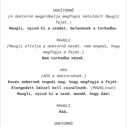
DOKÍTORNŐ
(A doktornő megpróbálja megfogni kétoldalt Maugli
fejét.)
Maugli, nyisd ki a szádat, belenézek a torkodba.
MAUGLI
(Maugli eltolja a doktornő kezét, nem engedi, hogy
megfogja a fejét.)
Nem torkodba nézek.
APA
(APA a doktornőnek.)
Kevés embernek engedi meg, hogy megfogja a fejét.
Elengedett kézzel kell csinálnunk.
(MAUGLInak)
Maugli, nyisd ki a szád, mondd, hogy Ááá!
MAUGLI
Ááá…
DOKTORNŐ