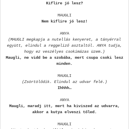
Kiflire jó lesz?
MAUGLI
Nem kiflire jó lesz!
ANYA
(MAUGLI megkapja a nutellás kenyeret, a tányérral
együtt, elindul a reggeliző asztaltól. ANYA tudja,
hogy ez veszélyes csokimázas üzem.)
Maugli, ne vidd be a szobába, mert csupa csoki lesz
minden.
MAUGLI
(Zsörtölődik. Elindul az udvar felé.)
Ihhhh…
ANYA
Maugli, maradj itt, mert ha kiviszed az udvarra,
akkor a kutya elveszi tőled.
MAUGLI