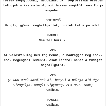
Tessék megnyugodni, megcsináljuk, legrosszabb esetben
lefogjuk a kis malacot, azt hiszem magától, nem fogja
engedni.
DOKTORNŐ
Maugli, gyere, meghallgatlak, húzzuk fel a pólódat.
MAUGLI
Nem fel húzzuk.
APA
Az valószínűleg nem fog menni, a nadrágját még csak-
csak megengedi levenni, csak lentről nehéz a tüdejét
meghallgatni.
APA
(A DOKTORNŐ kötélnek ál, benyúl a pólója alá úgy
vizsgálja. Maugli vigyorog. APA MAUGLInak)
Csikis.
MAUGLI
Csikis.