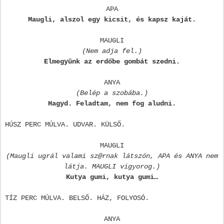
APA
Maugli, alszol egy kicsit, és kapsz kaját.
MAUGLI
(Nem adja fel.)
Elmegyünk az erdőbe gombát szedni.
ANYA
(Belép a szobába.)
Hagyd. Feladtam, nem fog aludni.
HÚSZ PERC MÚLVA. UDVAR. KÜLSŐ.
MAUGLI
(Maugli ugrál valami sz@rnak látszón, APA és ANYA nem
látja. MAUGLI vigyorog.)
Kutya gumi, kutya gumi…
TÍZ PERC MÚLVA. BELSŐ. HÁZ, FOLYOSÓ.
ANYA