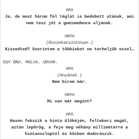
APA
Ja, de most három fél téglát is bedobott utánuk, ami
nem tesz jót a gumimedence aljának.
ANYA
(Összekacsintósan.)
Kiszedted? Szerintem a többieket ne terheljük ezzel…
EGY ÓRA. MÚLVA. UDVAR.
APA
(Anyának.)
Nem bírom már.
ANYA
Mi van már megint?
APA
Hason fekszik a hinta ülőkéjén, feltekeri magát,
aztán lepörög, a feje meg néhány milliméterre a
hintaoszloptól és közben dudorászik.