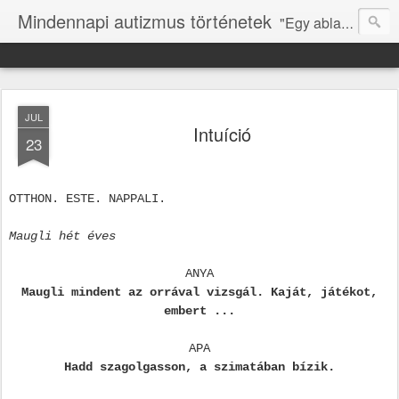
Mindennapi autizmus történetek
"Egy ablakot kell nyitni, hogy tudja, mi is itt vagyunk." (N.ZS.)
JUL
Intuíció
23
OTTHON. ESTE. NAPPALI.
Maugli hét éves
ANYA
Maugli mindent az orrával vizsgál. Kaját, játékot,
embert ...
APA
Hadd szagolgasson, a szimatában bízik.