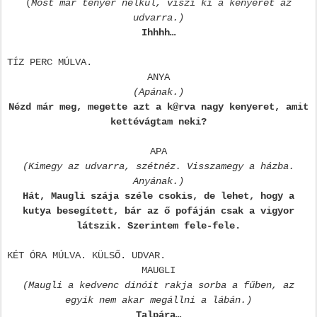
(
Most már tényér nélkül, viszi ki a kenyeret az
udvarra.)
Ihhhh…
TÍZ PERC MÚLVA.
ANYA
(Apának.)
Nézd már meg, megette azt a k@rva nagy kenyeret, amit
kettévágtam neki?
APA
(Kimegy az udvarra, szétnéz. Visszamegy a házba.
Anyának.)
Hát, Maugli szája széle csokis, de lehet, hogy a
kutya besegített, bár az ő pofáján csak a vigyor
látszik. Szerintem fele-fele.
KÉT ÓRA MÚLVA. KÜLSŐ. UDVAR.
MAUGLI
(Maugli a kedvenc dinóit rakja sorba a fűben, az
egyik nem akar megállni a lábán.)
Talpára…