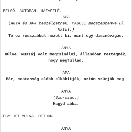
BELSŐ. AUTÓBAN. HAZAFELÉ.
APA
(
ANYA és APA beszélgetnek, MAUGLI megszeppenve ül
hátul.)
Te ez rosszabbul nézett ki, mint egy disznóvágás.
ANYA
Hülye. Muszáj volt megcsinálni, állandóan rettegnék,
hogy megfullad.
APA
Bár, mostanság előbb elkábítják, aztán szúrják meg.
ANYA
(Szúrósan.)
Hagyd abba.
EGY HÉT MÚLVA. OTTHON.
ANYA