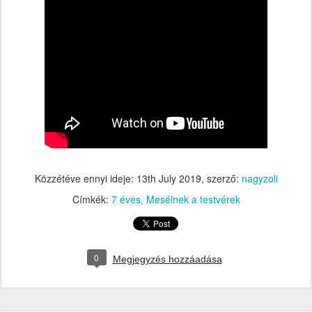
Közzétéve ennyi ideje:
13th July 2019
, szerző:
nagyzoli
Címkék:
7 éves
Mesélnek a testvérek
0
Megjegyzés hozzáadása