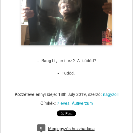
- Maugli, mi ez? A tüdőd?
- Tüdőd.
Közzétéve ennyi ideje:
18th July 2019
, szerző:
nagyzoli
Címkék:
7 éves
Autiverzum
0
Megjegyzés hozzáadása