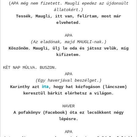
(
APA még nem fizetett. Maugli epedez az újdonsült
állatokért.)
Tessék, Maugli, itt van, felírtam, most már
elveheted.
APA
(Az eladónak, majd MAUGLI-nak.)
Köszönöm. Maugli, ülj le oda és játssz velük, míg
kifizetem.
KÉT NAP MÚLVA. BUSZON.
APA
(Egy haverjával beszélget.)
írta
Karinthy azt
, hogy hat kézfogáson (láncszem)
keresztül bárkit elérhetsz a világon.
HAVER
A pofakönyv (Facebook) óta ez lecsökkent négy
lépésre.
APA