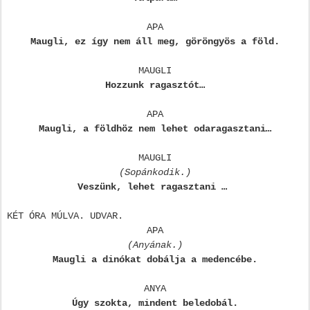
APA
Maugli, ez így nem áll meg, göröngyös a föld.
MAUGLI
Hozzunk ragasztót…
APA
Maugli, a földhöz nem lehet odaragasztani…
MAUGLI
(Sopánkodik.)
Veszünk, lehet ragasztani …
KÉT ÓRA MÚLVA. UDVAR.
APA
(Anyának.)
Maugli a dinókat dobálja a medencébe.
ANYA
Úgy szokta, mindent beledobál.