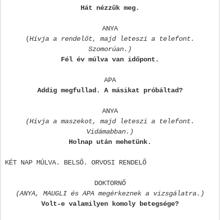
Hát nézzük meg.
ANYA
(
Hívja a rendelőt, majd leteszi a telefont.
Szomorúan.)
Fél év múlva van időpont.
APA
Addig megfullad. A másikat próbáltad?
ANYA
(Hívja a maszekot, majd leteszi a telefont.
Vidámabban.)
Holnap után mehetünk.
KÉT NAP MÚLVA. BELSŐ. ORVOSI RENDELŐ
DOKTORNŐ
(ANYA, MAUGLI és APA megérkeznek a vizsgálatra.)
Volt-e valamilyen komoly betegsége?