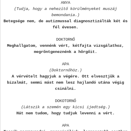
ANYA
(Tudja, hogy a nehezítő körülményeket muszáj
bemondania.)
Betegsége nem, de autizmussal diagnosztizálták két és
fél évesen.
DOKTORNŐ
Meghallgatom, vennénk vért, kétfajta vizsgálathoz,
megröntgeneznénk a hörgőit.
APA
(Doktornőhöz.)
A vérvételt hagyjuk a végére. Ott elvesztjük a
bizalmát, semmi mást nem lesz hajlandó utána végig
csinálni.
DOKOTORNŐ
(Látszik a szemén egy kicsi ijedtség.)
Hát nem tudom, hogy tudjuk levenni a vért.
APA