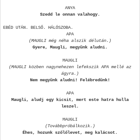
ANYA
Szedd le onnan valahogy.
EBÉD UTÁN. BELSŐ. HÁLÓSZOBA.
APA
(MAUGLI még néha alszik délután.)
Gyere, Maugli, megyünk aludni.
MAUGLI
(MAUGLI közben nagynehezen lefekszik APA mellé az
ágyra.)
Nem megyünk aludni! Felébredünk!
APA
Maugli, aludj egy kicsit, mert este hatra hulla
leszel.
MAUGLI
(Továbbpróbálkozik.)
Éhes, hozunk szőlőlevet, meg kalácsot.