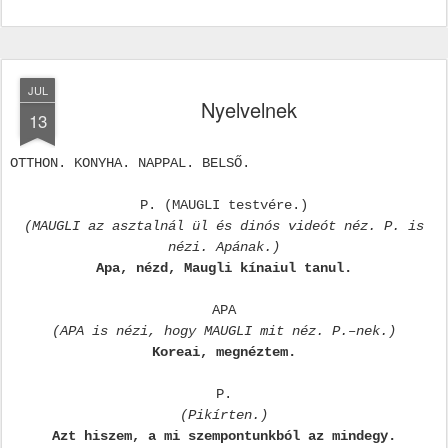
JUL
Nyelvelnek
13
OTTHON. KONYHA. NAPPAL. BELSŐ.
P. (MAUGLI testvére.)
(MAUGLI az asztalnál ül és dinós videót néz. P. is
nézi. Apának.)
Apa, nézd, Maugli kínaiul tanul.
APA
(APA is nézi, hogy MAUGLI mit néz. P.–nek.)
Koreai, megnéztem.
P.
(Pikírten.)
Azt hiszem, a mi szempontunkból az mindegy.