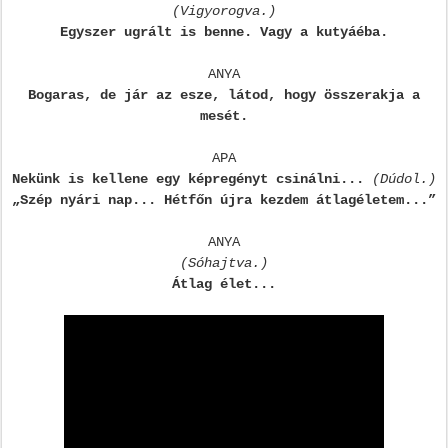
(Vigyorogva.)
Egyszer ugrált is benne. Vagy a kutyáéba.
ANYA
Bogaras, de jár az esze, látod, hogy összerakja a
mesét.
APA
Nekünk is kellene egy képregényt csinálni...
(Dúdol.)
„Szép nyári nap... Hétfőn újra kezdem átlagéletem...”
ANYA
(Sóhajtva.)
Átlag élet...