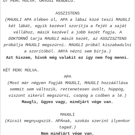
ÖT PERC MÚLVA. ORVOSI RENDELŐ.
ASSZISTENS
(MAUGLI APA ölében ül, APA a lábai közé teszi MAUGLI
két lábát, egyik kezével szorítja a fejét a saját
vállához, másik kezével a jobb kezét fogja. A
DOKTORNŐ tarja MAUGLI másik kezét, az ASSZISZTENS
próbálja MAUGLI megszúrni. MAUGLI próbál kiszabadulni
a szorítóból. ANYA nézni sem bírja.)
Azt hiszem, hívok még valakit ez így nem fog menni.
KÉT PERC MÚLVA.
APA
(Most már négyen fogják MAUGLI, MAUGLI hozzáállása
semmit sem változik, rettenetesen üvölt, hüppög,
viszont sikerül megszúrni, csöpög a csőben a lé.)
Maugli, ügyes vagy, mindjárt vége van.
MAUGLI
(Kicsit megnyugszik. APÁnak, szokás szerint ilyenkor
tagad.)
Nem mindjárt vége van.