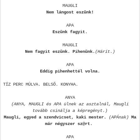
MAUGLI
Nem lángost eszünk!
APA
Eszünk fagyit.
MAUGLI
Nem fagyit eszünk. Pihenünk.
(Hárít.)
APA
Eddig pihenhettél volna.
TÍZ PERC MÚLVA. BELSŐ. KONYHA.
ANYA
(ANYA, MAUGLI és APA ülnek az asztalnál, Maugli
tovább csinálja a képregényt.)
Maugli, egyed a szendvicset, kaki mester.
(APÁnak)
Ma
már négyszer sz@rt.
APA