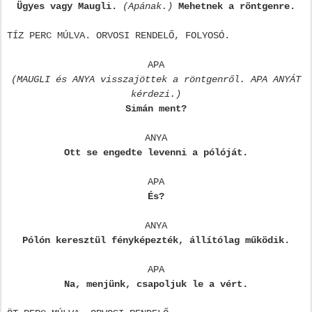
Ügyes vagy Maugli.
(Apának.)
Mehetnek a röntgenre.
TÍZ PERC MÚLVA. ORVOSI RENDELŐ, FOLYOSÓ.
APA
(MAUGLI és ANYA visszajöttek a röntgenről. APA ANYÁT
kérdezi.)
Simán ment?
ANYA
Ott se engedte levenni a pólóját.
APA
És?
ANYA
Pólón keresztül fényképezték, állítólag működik.
APA
Na, menjünk, csapoljuk le a vért.