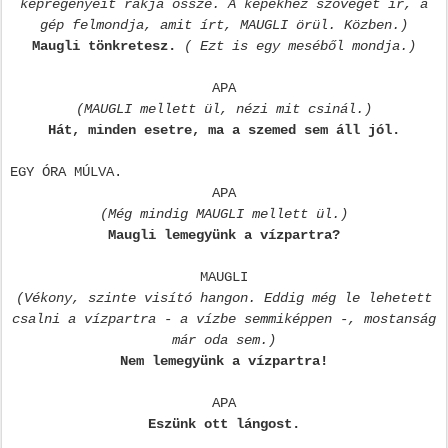
képregényeit rakja össze. A képekhez szöveget ír, a
gép felmondja, amit írt, MAUGLI örül. Közben.)
Maugli tönkretesz.
( Ezt is egy meséből mondja.)
APA
(MAUGLI mellett ül, nézi mit csinál.)
Hát, minden esetre, ma a szemed sem áll jól.
EGY ÓRA MÚLVA.
APA
(Még mindig MAUGLI mellett ül.)
Maugli lemegyünk a vízpartra?
MAUGLI
(Vékony, szinte visító hangon. Eddig még le lehetett
csalni a vízpartra - a vízbe semmiképpen -, mostanság
már oda sem.)
Nem lemegyünk a vízpartra!
APA
Eszünk ott lángost.