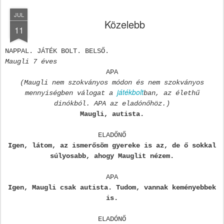
JUL
Közelebb
11
NAPPAL. JÁTÉK BOLT. BELSŐ.
Maugli 7 éves
APA
(Maugli nem szokványos módon és nem szokványos
játékbolt
mennyiségben válogat a
ban, az élethű
dinókból. APA az eladónőhöz.)
Maugli, autista.
ELADŐNŐ
Igen, látom, az ismerősöm gyereke is az, de ő sokkal
súlyosabb, ahogy Mauglit nézem.
APA
Igen, Maugli csak autista. Tudom, vannak keményebbek
is.
ELADÓNŐ