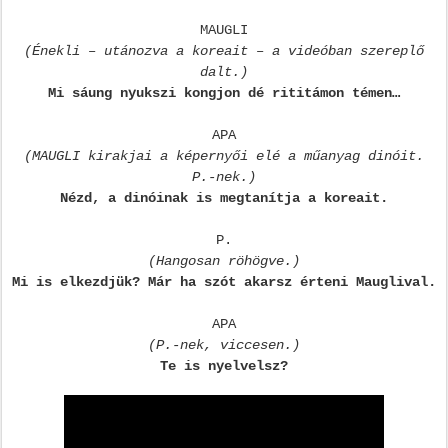
MAUGLI
(Énekli – utánozva a koreait – a videóban szereplő
dalt.)
Mi sáung nyukszi kongjon dé rititámon témen…
APA
(MAUGLI kirakjai a képernyői elé a műanyag dinóit.
P.-nek.)
Nézd, a dinóinak is megtanítja a koreait.
P.
(Hangosan röhögve.)
Mi is elkezdjük? Már ha szót akarsz érteni Mauglival.
APA
(P.-nek, viccesen.)
Te is nyelvelsz?