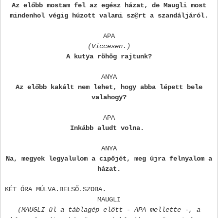
Az előbb mostam fel az egész házat, de Maugli most
mindenhol végig húzott valami sz@rt a szandáljáról.
APA
(Viccesen.)
A kutya röhög rajtunk?
ANYA
Az előbb kakált nem lehet, hogy abba lépett bele
valahogy?
APA
Inkább aludt volna.
ANYA
Na, megyek legyalulom a cipőjét, meg újra felnyalom a
házat.
KÉT ÓRA MÚLVA.BELSŐ.SZOBA.
MAUGLI
(MAUGLI ül a táblagép előtt - APA mellette -, a