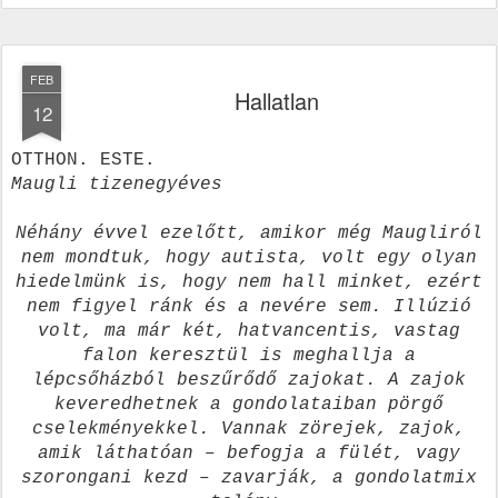
FEB
Hallatlan
12
OTTHON. ESTE.
Maugli tizenegyéves
Néhány évvel ezelőtt, amikor még Maugliról
nem mondtuk, hogy autista, volt egy olyan
hiedelmünk is, hogy nem hall minket, ezért
nem figyel ránk és a nevére sem. Illúzió
volt, ma már két, hatvancentis, vastag
falon keresztül is meghallja a
lépcsőházból beszűrődő zajokat. A zajok
keveredhetnek a gondolataiban pörgő
cselekményekkel. Vannak zörejek, zajok,
amik láthatóan – befogja a fülét, vagy
szorongani kezd – zavarják, a gondolatmix