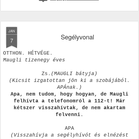
JAN
Segélyvonal
7
OTTHON. HÉTVÉGE.
Maugli tizenegy éves
Zs.
(MAUGLI bátyja)
(Kicsit izgatottan jön ki a szobájából.
APÁnak.)
Apa, nem tudom, hogy hogyan, de Maugli
felhívta a telefonomról a 112-t! Már
kétszer visszahívtak, de nem akartam
felvenni.
APA
(Visszahívja a segélyhívót és elnézést