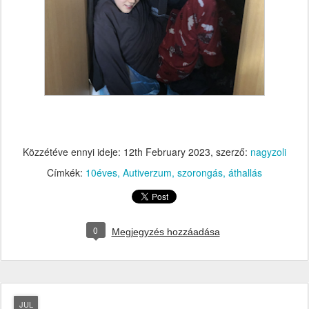
Közzétéve ennyi ideje:
12th February 2023
, szerző:
nagyzoli
Címkék:
10éves
Autiverzum
szorongás
áthallás
0
Megjegyzés hozzáadása
JUL