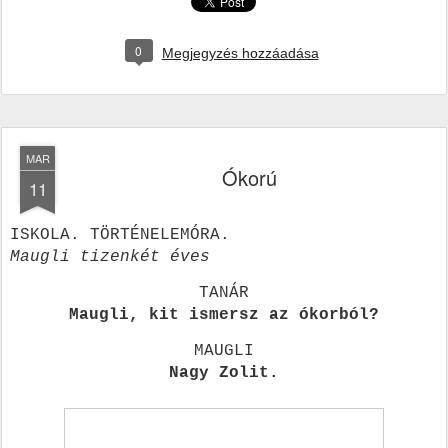
0
Megjegyzés hozzáadása
MAR
Ókorú
11
ISKOLA. TÖRTÉNELEMÓRA.
Maugli tizenkét éves
TANÁR
Maugli, kit ismersz az ókorból?
MAUGLI
Nagy Zolit.