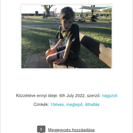
Közzétéve ennyi ideje:
6th July 2022
, szerző:
nagyzoli
Címkék:
10éves
meglepő
áthallás
0
Megjegyzés hozzáadása