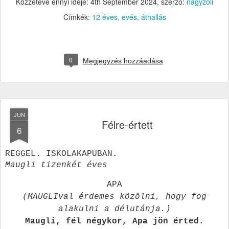
Közzétéve ennyi ideje:
4th September 2024
, szerző:
nagyzoli
Címkék:
12 éves
evés
áthallás
0
Megjegyzés hozzáadása
JUN
Félre-értett
6
REGGEL. ISKOLAKAPUBAN.
Maugli tizenkét éves
APA
(MAUGLIval érdemes közölni, hogy fog
alakulni a délutánja.)
Maugli, fél négykor, Apa jön érted.