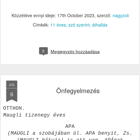
Közzétéve ennyi ideje:
17th October 2023
, szerző:
nagyzoli
Címkék:
11 éves
szó szerint
áthallás
0
Megjegyzés hozzáadása
JUL
Önfegyelmezés
6
OTTHON.
Maugli tizenegy éves
APA
(MAUGLI a szobájában ül. APA benyit, Zs.