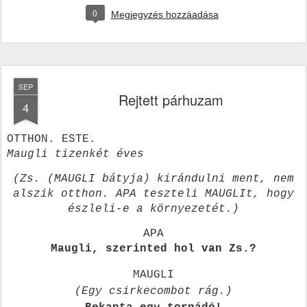
0
Megjegyzés hozzáadása
SEP
Rejtett párhuzam
4
OTTHON. ESTE.
Maugli tizenkét éves
(Zs. (MAUGLI bátyja) kirándulni ment, nem
alszik otthon. APA teszteli MAUGLIt, hogy
észleli-e a környezetét.)
APA
Maugli, szerinted hol van Zs.?
MAUGLI
(Egy csirkecombot rág.)