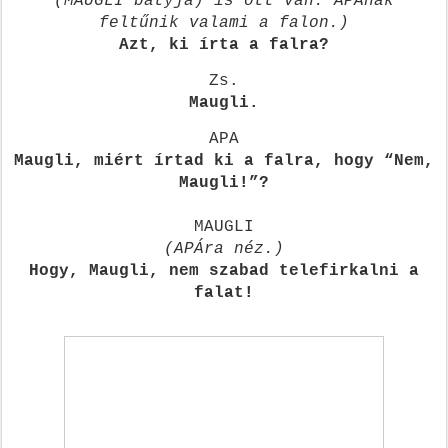
(MAUGLI bátyja) is ott van. APÁnak
feltűnik valami a falon.)
Azt, ki írta a falra?
Zs.
Maugli.
APA
Maugli, miért írtad ki a falra, hogy “Nem,
Maugli!”?
MAUGLI
(APÁra néz.)
Hogy, Maugli, nem szabad telefirkalni a
falat!