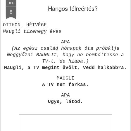
DEC
Hangos félreértés?
8
OTTHON. HÉTVÉGE.
Maugli tizenegy éves
APA
(Az egész család hónapok óta próbálja
meggyőzni MAUGLIt, hogy ne bömböltesse a
TV-t, de hiába.)
Maugli, a TV megint üvölt, vedd halkabbra.
MAUGLI
A TV nem farkas.
APA
Ugye, látod.