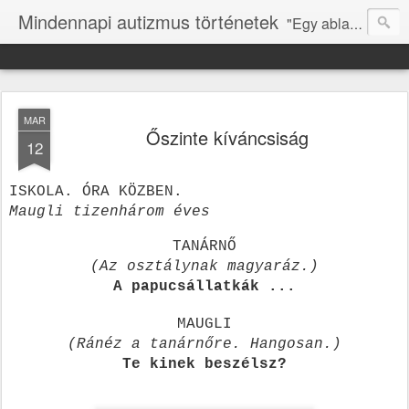
Mindennapi autizmus történetek
"Egy ablakot kell nyitni, hogy tudja, mi is itt vagyunk." (N.ZS.)
MAR
Őszinte kíváncsiság
12
ISKOLA. ÓRA KÖZBEN.
Maugli tizenhárom éves
TANÁRNŐ
(Az osztálynak magyaráz.)
A papucsállatkák ...
MAUGLI
(Ránéz a tanárnőre. Hangosan.)
Te kinek beszélsz?