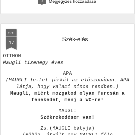
0
Megjegyzés hozzáadása
OCT
Szék-elés
17
OTTHON.
Maugli tizenegy éves
APA
(MAUGLI le-fel járkál az előszobában. APA
látja, hogy valami nincs rendben.)
Maugli, miért mozgatod olyan furcsán a
fenekedet, menj a WC-re!
MAUGLI
Székrekedésem van!
Zs.(MAUGLI bátyja)
(Röhög, átvált egy MAUGLI féle