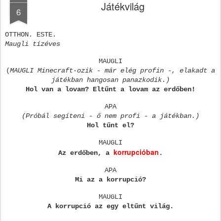
Játékvilág
6
OTTHON. ESTE.
Maugli tízéves
MAUGLI
(
MAUGLI Minecraft-ozik - már elég profin -, elakadt a
játékban hangosan panazkodik.)
Hol van a lovam? Eltűnt a lovam az erdőben!
APA
(Próbál segíteni - ő nem profi - a játékban.)
Hol tűnt el?
MAUGLI
korrupcióban
Az erdőben, a
.
APA
Mi az a korrupció?
MAUGLI
A korrupció az egy eltűnt világ.