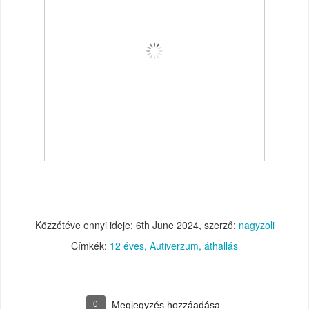
Közzétéve ennyi ideje:
6th June 2024
, szerző:
nagyzoli
Címkék:
12 éves
Autiverzum
áthallás
0
Megjegyzés hozzáadása