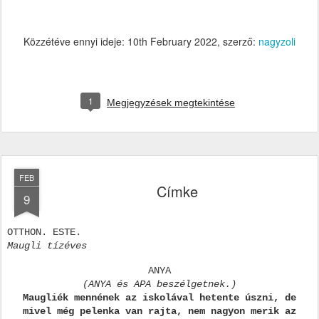
Közzétéve ennyi ideje:
10th February 2022
, szerző:
nagyzoli
1
Megjegyzések megtekintése
FEB
Címke
9
OTTHON. ESTE.
Maugli tízéves
ANYA
(ANYA és APA beszélgetnek.)
Maugliék mennének az iskolával hetente úszni, de
mivel még pelenka van rajta, nem nagyon merik az