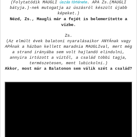
úszás története
(Folytatódik MAUGLI
. APA Zs.
(MAUGLI
bátyja.)-nek mutogatja az úszásról készült újabb
képeket.)
Nézd, Zs., Maugli már a fejét is belemerítette a
vízbe.
Zs.
(
Az elmúlt évek balatoni nyaralásaikor ANYÁnak vagy
APÁnak a házban kellett maradnia MAUGLIval, mert még
a strand irányába sem volt hajlandó elindulni,
annyira irtózott a víztől, a család többi tagja,
természetesen, ment lubickolni.)
Akkor, most már a Balatonon sem válik szét a család?