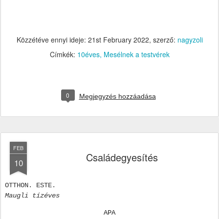
Közzétéve ennyi ideje:
21st February 2022
, szerző:
nagyzoli
Címkék:
10éves
Mesélnek a testvérek
0
Megjegyzés hozzáadása
FEB
Családegyesítés
10
OTTHON. ESTE.
Maugli tízéves
APA