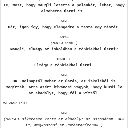
Te, most, hogy Maugli letette a pelenkát, lehet, hogy
elmehetne úszni is.
APA
Hát, igen így, hogy elengedte a teste egy részét.
ANYA
(MAUGLInak.)
Maugli, elmégy az iskolában a többiekkel úszni?
MAUGLI
Elmégy a többiekkel úszni.
APA
OK. Holnaptól mehet az úszás, az iskolából is
megírták. Arra azért kíváncsi vagyok, hogy küzdi le
az akadályt, hogy fél a víztől.
MÁSNAP ESTE.
APA
(MAUGLI sikeresen vette az akadályt az uszodában. APA
ír, megköszöni az úszástanítónak.)