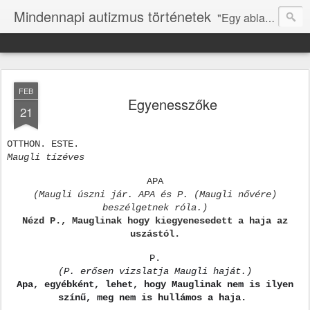
Mindennapi autizmus történetek
"Egy ablakot kell nyitni, hogy tudja, mi is itt vagyunk." (N.ZS.)
FEB
Egyenesszőke
21
OTTHON. ESTE.
Maugli tízéves
APA
(Maugli úszni jár. APA és P. (Maugli nővére)
beszélgetnek róla.)
Nézd P., Mauglinak hogy kiegyenesedett a haja az
uszástól.
P.
(P. erősen vizslatja Maugli haját.)
Apa, egyébként, lehet, hogy Mauglinak nem is ilyen
színű, meg nem is hullámos a haja.