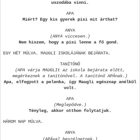
uszodába vinni.
APA
Miért? Egy kis gyerek pisi mit árthat?
ANYA
(ANYA viccesen.)
Nem hiszem, hogy a pisi lenne a fő gond.
EGY HÉT MÚLVA. MAUGLI ISKOLÁJÁNAK BEJÁRATA.
TANÍTÓNŐ
(APA várja MAUGLIt az iskola bejárata előtt,
megérkeznek a tanítónővel. A tanítónő APÁnak.)
Apa, elfogyott a pelenka, így Maugli egésznap anélkül
volt.
APA
(Meglepődve.)
Tényleg, akkor otthon folytatjuk.
HÁROM NAP MÚLVA.
ANYA
(APÁval beszélgetnek.)