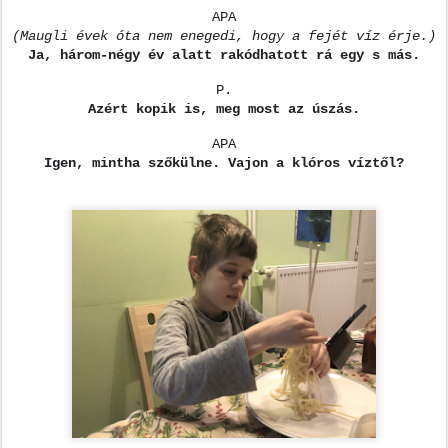
APA
(Maugli évek óta nem enegedi, hogy a fejét víz érje.)
Ja, három-négy év alatt rakódhatott rá egy s más.
P.
Azért kopik is, meg most az úszás.
APA
Igen, mintha szőkülne. Vajon a klóros víztől?