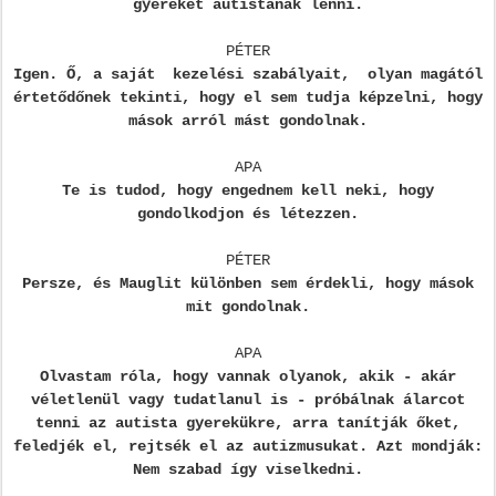
gyereket autistának lenni.
PÉTER
Igen. Ő, a saját kezelési szabályait, olyan magától
értetődőnek tekinti, hogy el sem tudja képzelni, hogy
mások arról mást gondolnak.
APA
Te is tudod, hogy engednem kell neki, hogy
gondolkodjon és létezzen.
PÉTER
Persze, és Mauglit különben sem érdekli, hogy mások
mit gondolnak.
APA
Olvastam róla, hogy vannak olyanok, akik - akár
véletlenül vagy tudatlanul is - próbálnak álarcot
tenni az autista gyerekükre, arra tanítják őket,
feledjék el, rejtsék el az autizmusukat. Azt mondják:
Nem szabad így viselkedni.