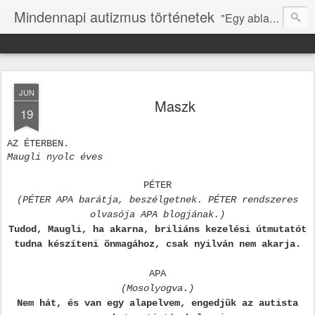
Mindennapi autizmus történetek
"Egy ablakot kell nyitni, hogy tudja, mi is itt vagyunk." (N.ZS.)
JUN
Maszk
19
AZ ÉTERBEN.
Maugli nyolc éves
PÉTER
(PÉTER APA barátja, beszélgetnek. PÉTER rendszeres
olvasója APA blogjának.)
Tudod, Maugli, ha akarna, briliáns kezelési útmutatót
tudna készíteni önmagához, csak nyilván nem akarja.
APA
(Mosolyogva.)
Nem hát, és van egy alapelvem, engedjük az autista