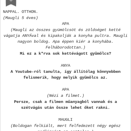
NAPPAL. OTTHON.
(Maugli 5 éves)
APA
(Maugli az összes gyümölcsöt és zöldséget ketté
vágatja ANYÁval és kipakolják a konyha pultra. Maugli
nagyon boldog. Apa éppen kiér a konyhába.
Felháborodottan.)
Mi ez a k*rva sok kettévágott gyümölcs?
ANYA
A Youtube-ról tanulta, így állítólag könnyebben
felismerik, hogy melyik gyümölcs az.
APA
(Nézi a filmet.)
Persze, csak a filmen műanyagból vannak és a
szétvágás után össze lehet őket rakni.
MAUGLI
(Boldogan felkiált, mert felfedezett négy egész