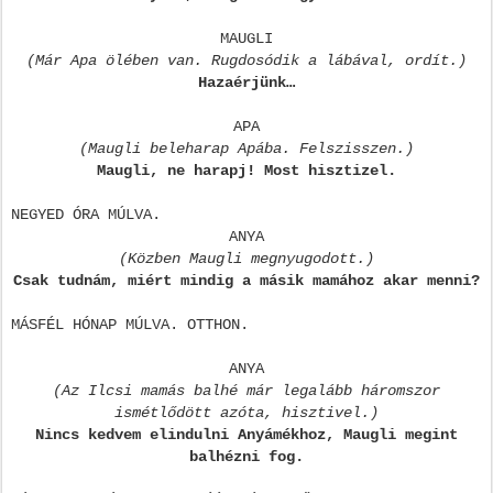
MAUGLI
(Már Apa ölében van. Rugdosódik a lábával, ordít.)
Hazaérjünk…
APA
(Maugli beleharap Apába. Felszisszen.)
Maugli, ne harapj! Most hisztizel.
NEGYED ÓRA MÚLVA.
ANYA
(Közben Maugli megnyugodott.)
Csak tudnám, miért mindig a másik mamához akar menni?
MÁSFÉL HÓNAP MÚLVA. OTTHON.
ANYA
(Az Ilcsi mamás balhé már legalább háromszor
ismétlődött azóta, hisztivel.)
Nincs kedvem elindulni Anyámékhoz, Maugli megint
balhézni fog.