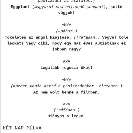
padlizsánt az asztalon.)
Eggplant
(
magyarul nem hajlandó mondani)
, ketté
vágjuk!
ANYA
(Apához.)
Tökéletes az angol kiejtése.
(Tréfásan.)
Vegyél tőle
leckét! Vagy ciki, hogy egy hat éves autistának ez
jobban megy?
APA
Legalább megeszi őket?
ANYA
(Közben vágja ketté a padlizsánokat. Viccesen.)
Az nem volt benne a filmben.
APA
(Tréfásan.)
Hiányos a lecke.
KÉT NAP MÚLVA