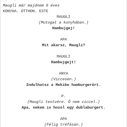
Maugli már majdnem 6 éves
KONYHA. OTTHON. ESTE
MAUGLI
(Mutogat a konyhában.)
Hambujgej!
APA
Mit akarsz, Maugli?
MAUGLI
Hambujgejt!
ANYA
(Viccesen.)
Indulhatsz a Mekibe hamburgerért.
P.
(Maugli testvére. Ő nem viccel.)
Apa, nekem is hozol egy dublaburgert.
APA
(Félig tréfásan.)