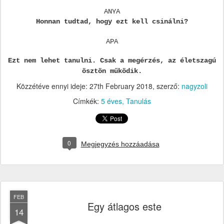
ANYA
Honnan tudtad, hogy ezt kell csinálni?
APA
Ezt nem lehet tanulni. Csak a megérzés, az életszagú
ösztön működik.
Közzétéve ennyi ideje:
27th February 2018
, szerző:
nagyzoli
Címkék:
5 éves
Tanulás
0
Megjegyzés hozzáadása
FEB
Egy átlagos este
14