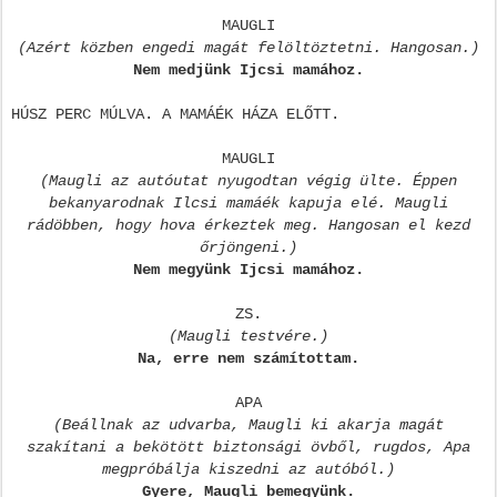
MAUGLI
(Azért közben engedi magát felöltöztetni. Hangosan.)
Nem medjünk Ijcsi mamához.
HÚSZ PERC MÚLVA. A MAMÁÉK HÁZA ELŐTT.
MAUGLI
(Maugli az autóutat nyugodtan végig ülte. Éppen
bekanyarodnak Ilcsi mamáék kapuja elé. Maugli
rádöbben, hogy hova érkeztek meg. Hangosan el kezd
őrjöngeni.)
Nem megyünk Ijcsi mamához.
ZS.
(Maugli testvére.)
Na, erre nem számítottam.
APA
(Beállnak az udvarba, Maugli ki akarja magát
szakítani a bekötött biztonsági övből, rugdos, Apa
megpróbálja kiszedni az autóból.)
Gyere, Maugli bemegyünk.