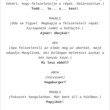
késért, hogy felszeletelje a répát. Határozottan.)
Tedd... le... a... kést!
MAUGLI
(Oda se figyel. Megkapja a felszeletelt répát.
Kicsapódik ismét a hűtőajtó.)
Ajmát! Ubojkát!
APA
(Apa felszeleteli az almát meg az uborkát, majd
odaadja Mauglinak, aki boldogan beleteszi azokat a
két kenyér közé.)
Mi lesz ebből?
ANYA
(Viccesen)
Vegaburger?
MAUGLI
(Fokozott hangulatban. Már bent áll a hűtőben.)
Papjikát!