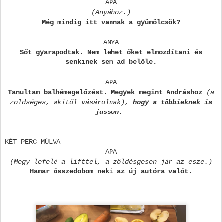
APA
(Anyához.)
Még mindig itt vannak a gyümölcsök?
ANYA
Sőt gyarapodtak. Nem lehet őket elmozdítani és
senkinek sem ad belőle.
APA
Tanultam balhémegelőzést. Megyek megint Andráshoz
(a
zöldséges, akitől vásárolnak),
hogy a többieknek is
jusson.
KÉT PERC MÚLVA
APA
(Megy lefelé a lifttel, a zöldésgesen jár az esze.)
Hamar összedobom neki az
új autóra valót.