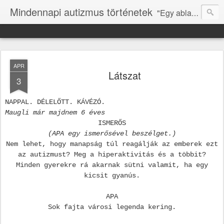
Mindennapi autizmus történetek
"Egy ablakot kell nyitni, hogy tudja, mi is itt vagyunk." (N.ZS.)
APR
Látszat
3
NAPPAL. DÉLELŐTT. KÁVÉZÓ.
Maugli már majdnem 6 éves
ISMERŐS
(APA egy ismerősével beszélget.)
Nem lehet, hogy manapság túl reagálják az emberek ezt
az autizmust? Meg a hiperaktivitás és a többit?
Minden gyerekre rá akarnak sütni valamit, ha egy
kicsit gyanús.
APA
Sok fajta városi legenda kering.