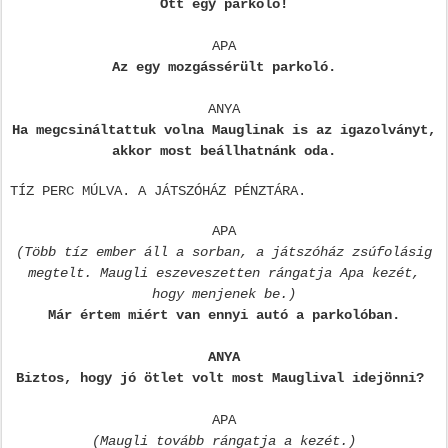
Ott egy parkoló!
APA
Az egy mozgássérült parkoló.
ANYA
Ha megcsináltattuk volna Mauglinak is az igazolványt,
akkor most beállhatnánk oda.
TÍZ PERC MÚLVA. A JÁTSZÓHÁZ PÉNZTÁRA.
APA
(Több tíz ember áll a sorban, a játszóház zsúfolásig
megtelt. Maugli eszeveszetten rángatja Apa kezét,
hogy menjenek be.)
Már értem miért van ennyi autó a parkolóban.
ANYA
Biztos, hogy jó ötlet volt most Mauglival idejönni?
APA
(Maugli tovább rángatja a kezét.)