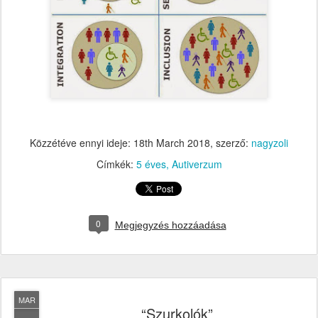
Közzétéve ennyi ideje:
18th March 2018
, szerző:
nagyzoli
Címkék:
5 éves
Autiverzum
0
Megjegyzés hozzáadása
MAR
“Szurkolók”