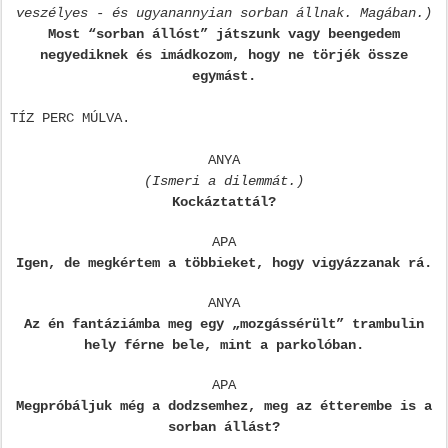
veszélyes - és ugyanannyian sorban állnak. Magában.)
Most “sorban állóst” játszunk vagy beengedem
negyediknek és imádkozom, hogy ne törjék össze
egymást.
TÍZ PERC MÚLVA.
ANYA
(Ismeri a dilemmát.)
Kockáztattál?
APA
Igen, de megkértem a többieket, hogy vigyázzanak rá.
ANYA
Az én fantáziámba meg egy „mozgássérült” trambulin
hely férne bele, mint a parkolóban.
APA
Megpróbáljuk még a dodzsemhez, meg az étterembe is a
sorban állást?