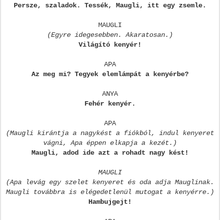
Persze, szaladok. Tessék, Maugli, itt egy zsemle.
MAUGLI
(Egyre idegesebben. Akaratosan.)
Világító kenyér!
APA
Az meg mi? Tegyek elemlámpát a kenyérbe?
ANYA
Fehér kenyér.
APA
(Maugli kirántja a nagykést a fiókból, indul kenyeret
vágni, Apa éppen elkapja a kezét.)
Maugli, adod ide azt a rohadt nagy kést!
MAUGLI
(Apa levág egy szelet kenyeret és oda adja Mauglinak.
Maugli továbbra is elégedetlenül mutogat a kenyérre.)
Hambujgejt!