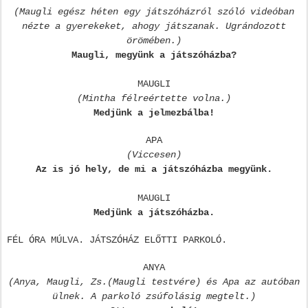
(Maugli egész héten egy játszóházról szóló videóban
nézte a gyerekeket, ahogy játszanak. Ugrándozott
örömében.)
Maugli, megyünk a játszóházba?
MAUGLI
(Mintha félreértette volna.)
Medjünk a jelmezbálba!
APA
(Viccesen)
Az is jó hely, de mi a játszóházba megyünk.
MAUGLI
Medjünk a játszóházba.
FÉL ÓRA MÚLVA. JÁTSZÓHÁZ ELŐTTI PARKOLÓ.
ANYA
(Anya, Maugli, Zs.(Maugli testvére) és Apa az autóban
ülnek. A parkoló zsúfolásig megtelt.)