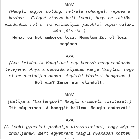
ANYA
(Maugli nagyon boldog, fel-alá rohangál, repdes a
kezével. Eléggé vissza kell fogni, hogy ne lökjön
mindenkit félre, ha valamelyik játékkal éppen valaki
más játszik.)
Hűha, ez két emberes lesz. Remélem Zs. el lesz
magában.
APA
(Apa felmászik Mauglival egy hosszú hengercsúszda
tetejére. Anya a csúszda aljában várja Mauglit, hogy
el ne szaladjon onnan. Anyától kérdezi hangosan.)
Hol van? Innen már elindult.
ANYA
(Hallja a “barlangból” Maugli örömteli visítását.)
Itt még nincs. A hangját hallom.
Maugli csússzál!
APA
(A többi gyereket próbálja visszatartani, hogy még ne
induljanak, mert egyébként Maugli nyakában kötnek