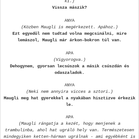
ki.)
Vissza mászik?
ANYA
(Közben Maugli is megérkezett. Apához.)
Ezt egyedül nem tudtad volna megcsinálni, mire
lemászol, Maugli már árkon-bokron túl van.
APA
(Vigyorogva.)
Dehogynem, gyorsan lecsúszok a másik csúszdán és
odaszaladok.
ANYA
(Neki nem annyira vicces a sztori.)
Maugli meg hat gyerekkel a nyakában hisztizve érkezik
le.
APA
(Maugli rángatja a kezét, hogy menjenek a
trambulinba, ahol hat ugráló hely van. Természetesen
mindegyiken ketten-hárman ugrálnak - ami egyébként is