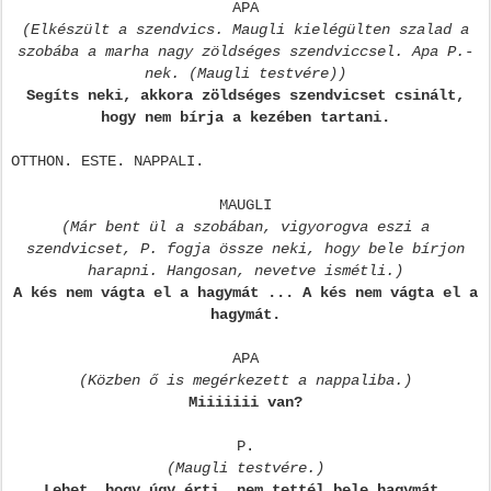
APA
(Elkészült a szendvics. Maugli kielégülten szalad a
szobába a marha nagy zöldséges szendviccsel. Apa P.-
nek. (Maugli testvére))
Segíts neki, akkora zöldséges szendvicset csinált,
hogy nem bírja a kezében tartani.
OTTHON. ESTE. NAPPALI.
MAUGLI
(Már bent ül a szobában, vigyorogva eszi a
szendvicset, P. fogja össze neki, hogy bele bírjon
harapni. Hangosan, nevetve ismétli.)
A kés nem vágta el a hagymát ... A kés nem vágta el a
hagymát.
APA
(Közben ő is megérkezett a nappaliba.)
Miiiiiii van?
P.
(Maugli testvére.)
Lehet, hogy úgy érti, nem tettél bele hagymát.