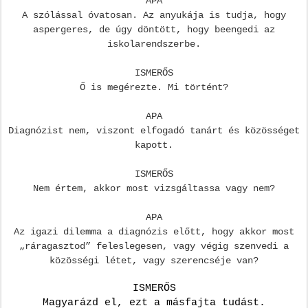
APA
A szólással óvatosan. Az anyukája is tudja, hogy
aspergeres, de úgy döntött, hogy beengedi az
iskolarendszerbe.
ISMERŐS
Ő is megérezte. Mi történt?
APA
Diagnózist nem, viszont elfogadó tanárt és közösséget
kapott.
ISMERŐS
Nem értem, akkor most vizsgáltassa vagy nem?
APA
Az igazi dilemma a diagnózis előtt, hogy akkor most
„ráragasztod” feleslegesen, vagy végig szenvedi a
közösségi létet, vagy szerencséje van?
ISMERŐS
Magyarázd el, ezt a másfajta tudást.