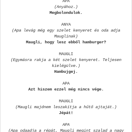
APA
(Anyához.)
Megbolondulok.
ANYA
(Apa levág még egy szelet kenyeret és oda adja
Mauglinak)
Maugli, hogy lesz ebből hamburger?
MAUGLI
(Egymásra rakja a két szelet kenyeret. Teljesen
kielégülve.)
Hambujgej.
APA
Azt hiszem ezzel még nincs vége.
MAUGLI
(Maugli majdnem leszakítja a hűtő ajtaját.)
Jépát!
APA
(Apa odaadja a répát, Maugli megint szalad a nagy