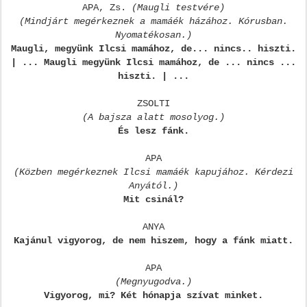
APA, Zs.
(Maugli testvére)
(Mindjárt megérkeznek a mamáék házához. Kórusban.
Nyomatékosan.)
Maugli, megyünk Ilcsi mamához, de... nincs.. hiszti.
| ...
Maugli megyünk Ilcsi mamához, de ... nincs ...
hiszti. | ...
ZSOLTI
(A bajsza alatt mosolyog.)
És lesz fánk.
APA
(Közben megérkeznek Ilcsi mamáék kapujához. Kérdezi
Anyától.)
Mit csinál?
ANYA
Kajánul vigyorog, de nem hiszem, hogy a fánk miatt.
APA
(Megnyugodva.)
Vigyorog, mi? Két hónapja szívat minket.