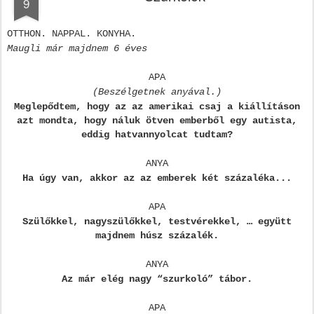
9
OTTHON. NAPPAL. KONYHA.
Maugli már majdnem 6 éves
APA
(Beszélgetnek anyával.)
Meglepődtem, hogy az az amerikai csaj a kiállításon
azt mondta, hogy náluk ötven emberből egy autista,
eddig hatvannyolcat tudtam?
ANYA
Ha úgy van, akkor az az emberek két százaléka...
APA
Szülőkkel, nagyszülőkkel, testvérekkel, … együtt
majdnem húsz százalék.
ANYA
Az már elég nagy “szurkoló” tábor.
APA