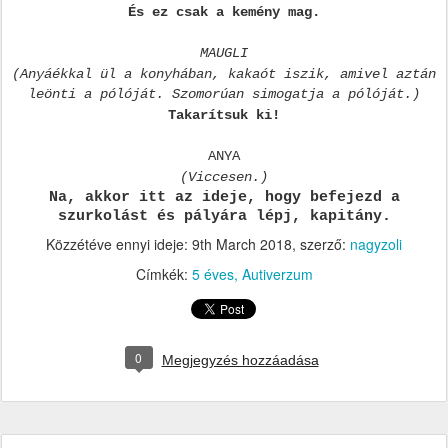
És ez csak a kemény mag.
MAUGLI
(Anyáékkal ül a konyhában, kakaót iszik, amivel aztán
leönti a pólóját. Szomorúan simogatja a pólóját.)
Takarítsuk ki!
ANYA
(Viccesen.)
Na, akkor itt az ideje, hogy befejezd a
szurkolást és pályára lépj, kapitány.
Közzétéve ennyi ideje:
9th March 2018
, szerző:
nagyzoli
Címkék:
5 éves
Autiverzum
0
Megjegyzés hozzáadása