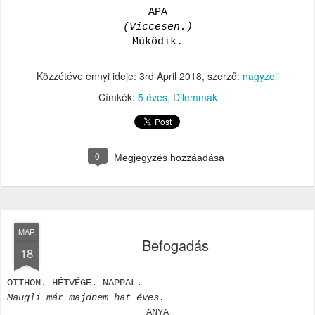
APA
(Viccesen.)
Működik.
Közzétéve ennyi ideje:
3rd April 2018
, szerző:
nagyzoli
Címkék:
5 éves
Dilemmák
0
Megjegyzés hozzáadása
MAR
Befogadás
18
OTTHON. HÉTVÉGE. NAPPAL.
Maugli már majdnem hat éves.
ANYA