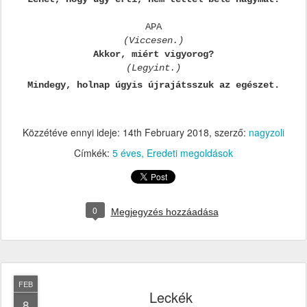
APA
(Viccesen.)
Akkor, miért vigyorog?
(Legyint.)
Mindegy, holnap úgyis újrajátsszuk az egészet.
Közzétéve ennyi ideje:
14th February 2018
, szerző:
nagyzoli
Címkék:
5 éves
Eredeti megoldások
0
Megjegyzés hozzáadása
FEB
Leckék
8