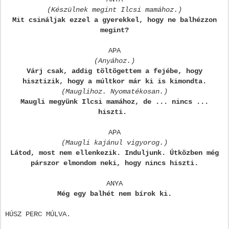
(Készülnek megint Ilcsi mamához.)
Mit csináljak ezzel a gyerekkel, hogy ne balhézzon
megint?
APA
(Anyához.)
Várj csak, addig töltögettem a fejébe, hogy
hisztizik, hogy a múltkor már ki is kimondta.
(Mauglihoz. Nyomatékosan.)
Maugli megyünk Ilcsi mamához, de ... nincs ...
hiszti.
APA
(Maugli kajánul vigyorog.)
Látod, most nem ellenkezik. Induljunk. Útközben még
párszor elmondom neki, hogy nincs hiszti.
ANYA
Még egy balhét nem bírok ki.
HÚSZ PERC MÚLVA.