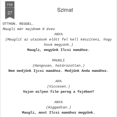
FEB
Szimat
27
OTTHON. REGGEL.
Maugli már majdnem 6 éves
ANYA
(Mauglit az utazások előtt fel kell készíteni, hogy
hová megyünk.)
Maugli, megyünk Ilcsi mamához.
MAUGLI
(Hangosan, határozottan.)
Nem medjünk Ijcsi mamához. Medjünk Anda mamához.
APA
(Viccesen.)
Vajon milyen film pereg a fejében?
ANYA
(Higgadtan.)
Maugli, most Ilcsi mamához megyünk.