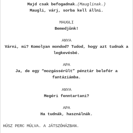
Majd csak befogadnak.
(Mauglinak.)
Maugli, várj, sorba kell állni.
MAUGLI
Bemedjünk!
ANYA
Várni, mi? Komolyan mondod? Tudod, hogy azt tudnak a
legkevésbé.
APA
Ja, de egy “mozgássérült” pénztár belefér a
fantáziámba.
ANYA
Megéri fenntartani?
APA
Ha tudnák, használnák.
HÚSZ PERC MÚLVA. A JÁTSZÓHÁZBAN.