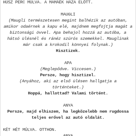
HÚSZ PERC MÚLVA. A MAMÁÉK HÁZA ELŐTT.
MAUGLI
(Maugli természetesen megint balhézik az autóban,
amikor odaérnek a kapu elé, majdnem megfojtja magát a
biztonsági övvel. Apa behajol hozzá az autóba, a
hátsó ülésnél és ránéz szúrós szemekkel. Mauglinak
már csak a krokodil könnyei folynak.)
Hisztizek.
APA
(Meglepődve. Viccesen.)
Persze, hogy hisztizel.
(Anyához, aki az első ülésen hallgatja a
történteket.)
Hoppá, hallottad? Valami történt.
ANYA
Persze, majd elhiszem, ha legközelebb nem rugdossa
teljes erővel az autó oldalát.
KÉT HÉT MÚLVA. OTTHON.
ANYA