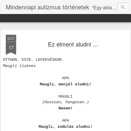
Mindennapi autizmus történetek
"Egy ablakot kell nyitni, hogy tudja, mi is itt vagyunk." (N.ZS.)
OCT
Ez elment aludni ...
17
OTTHON. ESTE. LEFEKVÉSKOR.
Maugli tízéves
APA
Maugli, menjél aludni!
MAUGLI
(Hosszan, hangosan.)
Neeem!
APA
Maugli, indulás aludni!